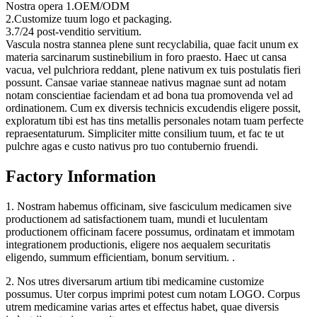
Nostra opera 1.OEM/ODM
2.Customize tuum logo et packaging.
3.7/24 post-venditio servitium.
Vascula nostra stannea plene sunt recyclabilia, quae facit unum ex
materia sarcinarum sustinebilium in foro praesto. Haec ut cansa
vacua, vel pulchriora reddant, plene nativum ex tuis postulatis fieri
possunt. Cansae variae stanneae nativus magnae sunt ad notam
notam conscientiae faciendam et ad bona tua promovenda vel ad
ordinationem. Cum ex diversis technicis excudendis eligere possit,
exploratum tibi est has tins metallis personales notam tuam perfecte
repraesentaturum. Simpliciter mitte consilium tuum, et fac te ut
pulchre agas e custo nativus pro tuo contubernio fruendi.
Factory Information
1. Nostram habemus officinam, sive fasciculum medicamen sive
productionem ad satisfactionem tuam, mundi et luculentam
productionem officinam facere possumus, ordinatam et immotam
integrationem productionis, eligere nos aequalem securitatis
eligendo, summum efficientiam, bonum servitium. .
2. Nos utres diversarum artium tibi medicamine customize
possumus. Uter corpus imprimi potest cum notam LOGO. Corpus
utrem medicamine varias artes et effectus habet, quae diversis