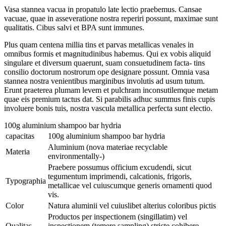
Vasa stannea vacua in propatulo late lectio praebemus. Cansae
vacuae, quae in asseveratione nostra reperiri possunt, maximae sunt
qualitatis. Cibus salvi et BPA sunt immunes.
Plus quam centena millia tins et parvas metallicas venales in
omnibus formis et magnitudinibus habemus. Qui ex vobis aliquid
singulare et diversum quaerunt, suam consuetudinem facta- tins
consilio doctorum nostrorum ope designare possunt. Omnia vasa
stannea nostra venientibus marginibus involutis ad usum tutum.
Erunt praeterea plumam levem et pulchram inconsutilemque metam
quae eis premium tactus dat. Si parabilis adhuc summus finis cupis
involuere bonis tuis, nostra vascula metallica perfecta sunt electio.
100g aluminium shampoo bar hydria
capacitas
100g aluminium shampoo bar hydria
Aluminium (nova materiae recyclable
Materia
environmentally-)
Praebere possumus officium excudendi, sicut
tegumentum imprimendi, calcationis, frigoris,
Typographia
metallicae vel cuiuscumque generis ornamenti quod
vis.
Color
Natura aluminii vel cuiuslibet alterius coloribus pictis
Productos per inspectionem (singillatim) vel
Qualitas
inspectionem (temere sampling) stricte cohibere