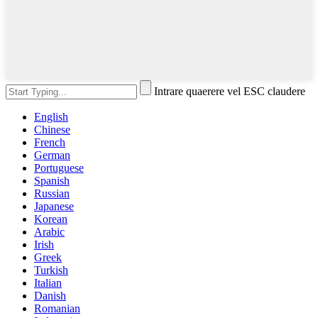
Intrare quaerere vel ESC claudere
English
Chinese
French
German
Portuguese
Spanish
Russian
Japanese
Korean
Arabic
Irish
Greek
Turkish
Italian
Danish
Romanian