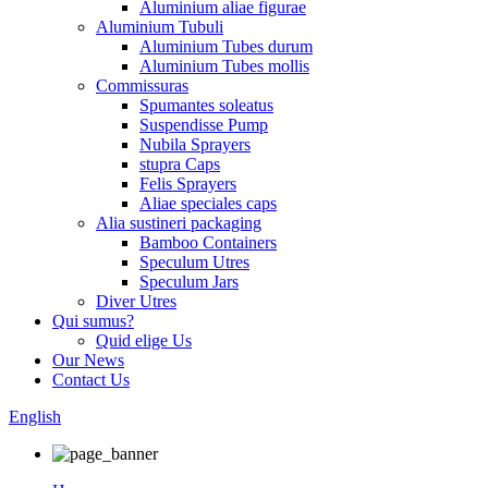
Aluminium aliae figurae
Aluminium Tubuli
Aluminium Tubes durum
Aluminium Tubes mollis
Commissuras
Spumantes soleatus
Suspendisse Pump
Nubila Sprayers
stupra Caps
Felis Sprayers
Aliae speciales caps
Alia sustineri packaging
Bamboo Containers
Speculum Utres
Speculum Jars
Diver Utres
Qui sumus?
Quid elige Us
Our News
Contact Us
English