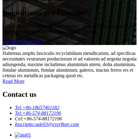
Inquisitionis pro Pricelist
Utrum sit pre-venditio vel post-venditio, optime tibi operam dabimus
ut melius scias et utaris fructibus nostris celerius.
QUAESTIO NOW
Habemus amplis fasciculis recyclabilium metallicarum, ad specificas
necessitates vestrarum productorum et ad valorem ad negotia negotia
adiungenda, maxime includimus aluminium utrem, dolia aluminium,
fistulae aluminium, fistulae aluminium, galeros, inactas ferros res et
ceteras res metallicas packaging quod etc.
Read More
Contact us
Tel:
+86-18657461182
Tel:
+86-574-88172196
Cel:
+86-574-88172196
Inscriptio:
sale03@everflare.com