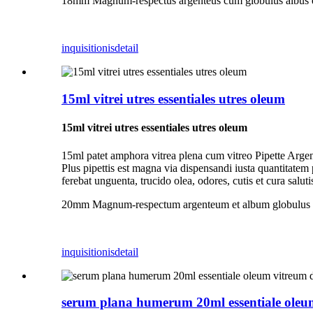
18mm Magnum-respectus argenteus cum globulus albus et fi
inquisitionis
detail
15ml vitrei utres essentiales utres oleum
15ml vitrei utres essentiales utres oleum
15ml patet amphora vitrea plena cum vitreo Pipette Argent
Plus pipettis est magna via dispensandi iusta quantitatem
ferebat unguenta, trucido olea, odores, cutis et cura saluti
20mm Magnum-respectum argenteum et album globulus et pi
inquisitionis
detail
serum plana humerum 20ml essentiale oleu