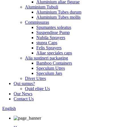
Aluminium aliae figurae
Aluminium Tubuli
Aluminium Tubes durum
Aluminium Tubes mollis
Commissuras
Spumantes soleatus
Suspendisse Pump
Nubila Sprayers
stupra Caps
Felis Sprayers
Aliae speciales caps
Alia sustineri packaging
Bamboo Containers
Speculum Utres
Speculum Jars
Diver Utres
Qui sumus?
Quid elige Us
Our News
Contact Us
English