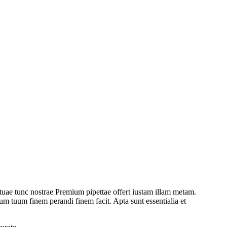
e tuae tunc nostrae Premium pipettae offert iustam illam metam.
um tuum finem perandi finem facit. Apta sunt essentialia et