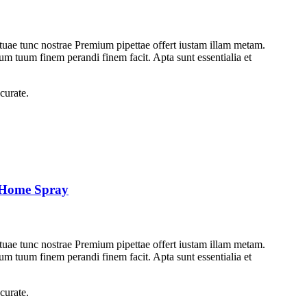
e tuae tunc nostrae Premium pipettae offert iustam illam metam.
um tuum finem perandi finem facit. Apta sunt essentialia et
curate.
& Home Spray
e tuae tunc nostrae Premium pipettae offert iustam illam metam.
um tuum finem perandi finem facit. Apta sunt essentialia et
curate.