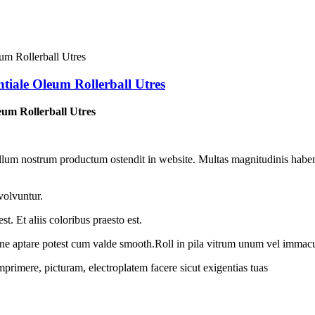
tiale Oleum Rollerball Utres
eum Rollerball Utres
exillum nostrum productum ostendit in website. Multas magnitudinis ha
 volvuntur.
st. Et aliis coloribus praesto est.
 aptare potest cum valde smooth.Roll in pila vitrum unum vel immac
rimere, picturam, electroplatem facere sicut exigentias tuas