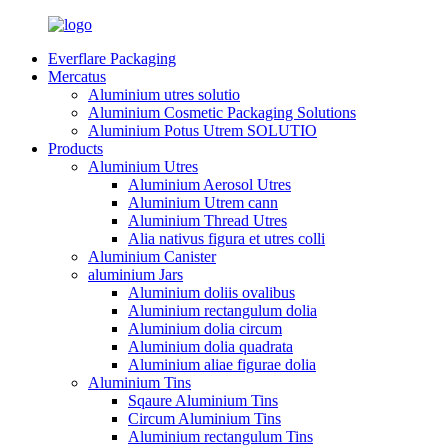
Everflare Packaging
Mercatus
Aluminium utres solutio
Aluminium Cosmetic Packaging Solutions
Aluminium Potus Utrem SOLUTIO
Products
Aluminium Utres
Aluminium Aerosol Utres
Aluminium Utrem cann
Aluminium Thread Utres
Alia nativus figura et utres colli
Aluminium Canister
aluminium Jars
Aluminium doliis ovalibus
Aluminium rectangulum dolia
Aluminium dolia circum
Aluminium dolia quadrata
Aluminium aliae figurae dolia
Aluminium Tins
Sqaure Aluminium Tins
Circum Aluminium Tins
Aluminium rectangulum Tins