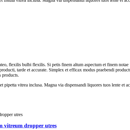
stula vitrea inclusa. Magna via dispensandi liquores tuos lente et acc
eo, flexilis bulbi flexilis. Si petis finem altum aspectum et finem nota
 producti, tarde et accurate. Simplex et efficax modus praebendi product
s products.
petta vitrea inclusa. Magna via dispensandi liquores tuos lente et ac
m vitreum dropper utres