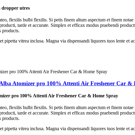
 dropper utres
eo, flexilis bulbi flexilis. Si petis finem altum aspectum et finem nota
 producti, tarde et accurate. Simplex et efficax modus praebendi product
s products.
petta vitrea inclusa. Magna via dispensandi liquores tuos lente et ac
m Alba Atomizer pro 100% Attenti Air Freshener Car 
omizer pro 100% Attenti Air Freshener Car & Home Spray
eo, flexilis bulbi flexilis. Si petis finem altum aspectum et finem nota
 producti, tarde et accurate. Simplex et efficax modus praebendi product
s products.
petta vitrea inclusa. Magna via dispensandi liquores tuos lente et ac