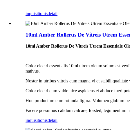
inquisitionis
detail
10ml Amber Rollerus De Vitreis Utrem Essen
10ml Amber Rollerus De Vitreis Utrem Essentiale Ol
Color electri essentialis 10ml utrem oleum solum est v
nativus.
Noster in utribus vitreis cum magna vi et stabili qualitate
Color electri cum valde nice aspiciens et ab luce tueri pote
Hoc productum cum rotunda figura. Volumen globum bene
Facere possumus calidum calcare, forsted, tegumentum imp
inquisitionis
detail