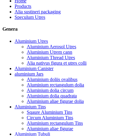
Home
Products
Alia sustineri packaging
Speculum Utres
Genera
Aluminium Utres
Aluminium Aerosol Utres
Aluminium Utrem cann
Aluminium Thread Utres
Alia nativus figura et utres colli
Aluminium Canister
aluminium Jars
Aluminium doliis ovalibus
Aluminium rectangulum dolia
Aluminium dolia circum
Aluminium dolia quadrata
Aluminium aliae figurae dolia
Aluminium Tins
Sqaure Aluminium Tins
Circum Aluminium Tins
Aluminium rectangulum Tins
Aluminium aliae figurae
Aluminium Tubuli