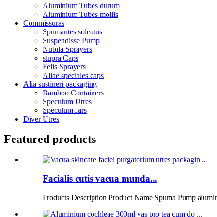
Aluminium Tubes durum
Aluminium Tubes mollis
Commissuras
Spumantes soleatus
Suspendisse Pump
Nubila Sprayers
stupra Caps
Felis Sprayers
Aliae speciales caps
Alia sustineri packaging
Bamboo Containers
Speculum Utres
Speculum Jars
Diver Utres
Featured products
Facialis cutis vacua munda...
Products Description Product Name Spuma Pump alumin