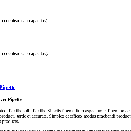
 cochleae cap capacitas(...
 cochleae cap capacitas(...
Pipette
er Pipette
eo, flexilis bulbi flexilis. Si petis finem altum aspectum et finem nota
 producti, tarde et accurate. Simplex et efficax modus praebendi product
s products.