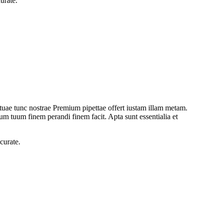
urate.
e tuae tunc nostrae Premium pipettae offert iustam illam metam.
um tuum finem perandi finem facit. Apta sunt essentialia et
curate.