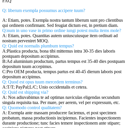
FAQ
Q: liberum exempla possumus accipere tuum?
A: Etiam, potes. Exempla nostra tantum liberum sunt pro clientibus
qui ordinem confirmant. Sed feugiat dictum est, in pretium diam.
Q:num in uno vase in primo ordine iungi potest multa items mole?
A: Etiam, potes. Quantitas autem uniuscuiusque item ordinati ad
nostram perveniret MOQ.
Q: Quid est normalis plumbum tempus?
A:Plastica producta, bona tibi mittemus intra 30-35 dies laboris
postquam depositum accipimus.
B:Ad aluminium productum, partus tempus est 35-40 dies postquam
depositum tuum accepimus.
C:Pro OEM producta, tempus partus est 40-45 dierum laboris post
depositum accipimus.
Q: Quod est opus tuum mercedem terminus?
A:T/T; PayPal;L/C; Unio occidentalis et cetera.
Q: Quid est shipping via?
A: Nos adiuvabimus te ad optimas naviculas eligendas secundum
singula requisita tua. Per mare, per aerem, vel per expressum, etc.
Q: Quomodo control qualitatem?
A: Exempla ante massam producere faciemus, et post specimen
probatum, massa productionis incipiemus. Facientes inspectionem
durante productione; tunc facies temere inspectionem ante stipare;