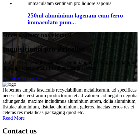
250ml aluminium lagenam cum ferro
immaculato pum...
Sincere salvete nos visitare!
Inquisitionis pro Pricelist
Utrum sit pre-venditio vel post-venditio, optime tibi operam dabimus
ut melius scias et utaris fructibus nostris celerius.
QUAESTIO NOW
Habemus amplis fasciculis recyclabilium metallicarum, ad specificas
necessitates vestrarum productorum et ad valorem ad negotia negotia
adiungenda, maxime includimus aluminium utrem, dolia aluminium,
fistulae aluminium, fistulae aluminium, galeros, inactas ferros res et
ceteras res metallicas packaging quod etc.
Read More
Contact us