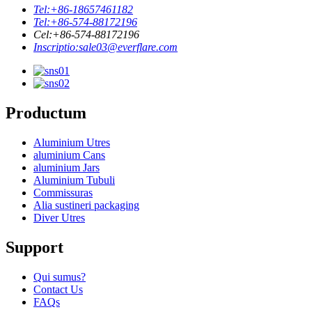
Tel:
+86-18657461182
Tel:
+86-574-88172196
Cel:
+86-574-88172196
Inscriptio:
sale03@everflare.com
Productum
Aluminium Utres
aluminium Cans
aluminium Jars
Aluminium Tubuli
Commissuras
Alia sustineri packaging
Diver Utres
Support
Qui sumus?
Contact Us
FAQs