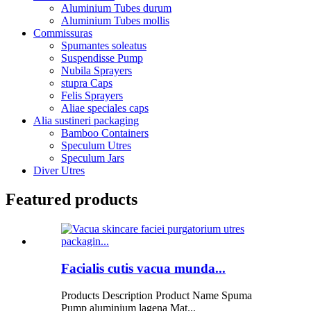
Aluminium Tubes durum
Aluminium Tubes mollis
Commissuras
Spumantes soleatus
Suspendisse Pump
Nubila Sprayers
stupra Caps
Felis Sprayers
Aliae speciales caps
Alia sustineri packaging
Bamboo Containers
Speculum Utres
Speculum Jars
Diver Utres
Featured products
Facialis cutis vacua munda...
Products Description Product Name Spuma
Pump aluminium lagena Mat...