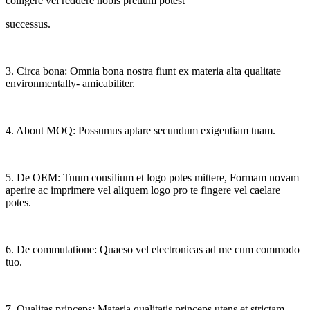
colligere vel reddere nobis pretium potest
successus.
3. Circa bona: Omnia bona nostra fiunt ex materia alta qualitate
environmentally- amicabiliter.
4. About MOQ: Possumus aptare secundum exigentiam tuam.
5. De OEM: Tuum consilium et logo potes mittere, Formam novam
aperire ac imprimere vel aliquem logo pro te fingere vel caelare
potes.
6. De commutatione: Quaeso vel electronicas ad me cum commodo
tuo.
7. Qualitas princeps: Materia qualitatis princeps utens et strictam