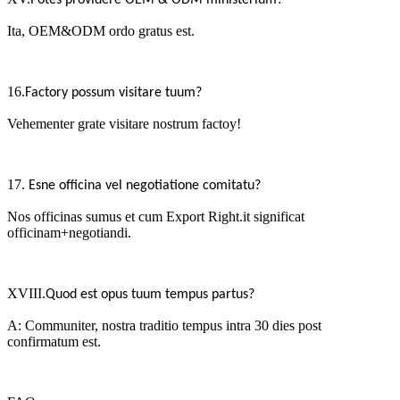
Potes providere OEM & ODM ministerium?
Ita, OEM&ODM ordo gratus est.
16.
Factory possum visitare tuum?
Vehementer grate visitare nostrum factoy!
17
.
Esne officina vel negotiatione comitatu?
Nos officinas sumus et cum Export Right.it significat
officinam+negotiandi.
XVIII.
Quod est opus tuum tempus partus?
A: Communiter, nostra traditio tempus intra 30 dies post
confirmatum est.