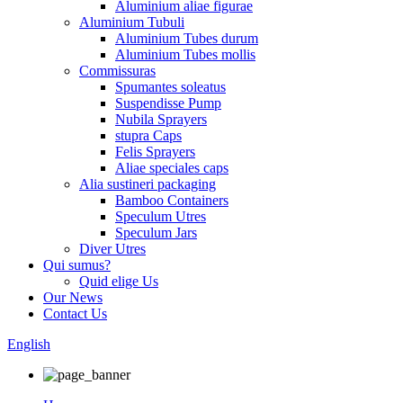
Aluminium aliae figurae
Aluminium Tubuli
Aluminium Tubes durum
Aluminium Tubes mollis
Commissuras
Spumantes soleatus
Suspendisse Pump
Nubila Sprayers
stupra Caps
Felis Sprayers
Aliae speciales caps
Alia sustineri packaging
Bamboo Containers
Speculum Utres
Speculum Jars
Diver Utres
Qui sumus?
Quid elige Us
Our News
Contact Us
English