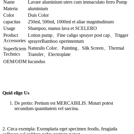
Name
Lavare aluminium utres cum immaculato ferro Pump
Materia
aluminium
Color
Duis Color
capacitas
250ml, 500ml, 1000ml et aliae magnitudinum
Usage
Shampoo, manus lava et SCELERO
Product
Lotion pump、Fine caligo sprayer post cap、Trigger
Accessories
sprayerBamboo operimentum
Naturalis Color、Painting、Silk Screen、Thermal
Superficiem
Technics
Transfer、Electroplate
OEM/ODM
Iucundus
Quid elige Us
De pretio: Pretium est MERCABILIS. Mutari potest
secundum quantitatem vel sarcina.
2. Circa exempla: Exemplaria eget specimen feodis, feugiatla