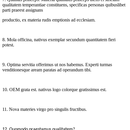
qualitatem temperantiae constituens, specificas personas quibuslibet
parti praeest assignans
productio, ex materia rudis emptionis ad ecclesiam.
8. Mola officina, nativus exemplar secundum quantitatem fieri
potest.
9. Optima servitia offerimus ut nos habemus. Experti turmas
venditionesque aream paratas ad operandum tibi.
10. OEM grata est. nativus logo colorque gratissimus est.
11. Nova materies virgo pro singulis fructibus.
.
12
Quomodo praestamus qualitatem?