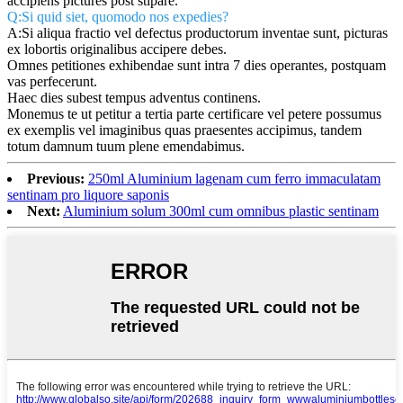
accipiens pictures post stipare.
Q:Si quid siet, quomodo nos expedies?
A:Si aliqua fractio vel defectus productorum inventae sunt, picturas
ex lobortis originalibus accipere debes.
Omnes petitiones exhibendae sunt intra 7 dies operantes, postquam
vas perfecerunt.
Haec dies subest tempus adventus continens.
Monemus te ut petitur a tertia parte certificare vel petere possumus
ex exemplis vel imaginibus quas praesentes accipimus, tandem
totum damnum tuum plene emendabimus.
Previous:
250ml Aluminium lagenam cum ferro immaculatam
sentinam pro liquore saponis
Next:
Aluminium solum 300ml cum omnibus plastic sentinam