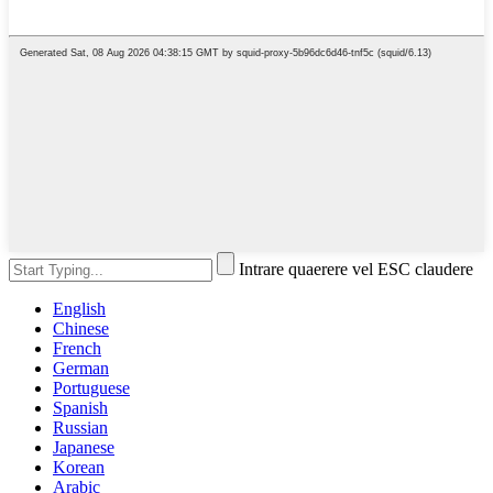
Intrare quaerere vel ESC claudere
English
Chinese
French
German
Portuguese
Spanish
Russian
Japanese
Korean
Arabic