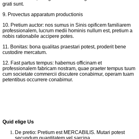
grati sunt.
9. Provectus apparatum productionis
10. Pretium auctor: nos sumus in Sinis opificem familiarem
professionalem, lucrum medii hominis nullum est, pretium a
nobis rationabile accipere potes.
11. Bonitas: bona qualitas praestari potest, proderit bene
custodire mercatum.
12. Fast partus tempus: habemus officinam et
professionalem fabricam nostram, quae praeter tempus tuum
cum societate commercii discutere conabimur, operam tuam
petentibus occurrere conabimur.
Quid elige Us
De pretio: Pretium est MERCABILIS. Mutari potest
secundum quantitatem vel sarcina.