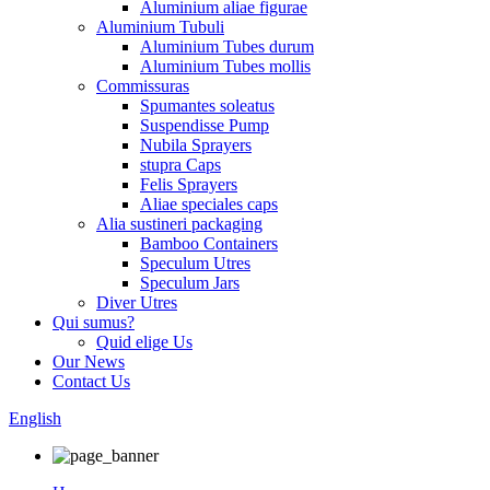
Aluminium aliae figurae
Aluminium Tubuli
Aluminium Tubes durum
Aluminium Tubes mollis
Commissuras
Spumantes soleatus
Suspendisse Pump
Nubila Sprayers
stupra Caps
Felis Sprayers
Aliae speciales caps
Alia sustineri packaging
Bamboo Containers
Speculum Utres
Speculum Jars
Diver Utres
Qui sumus?
Quid elige Us
Our News
Contact Us
English