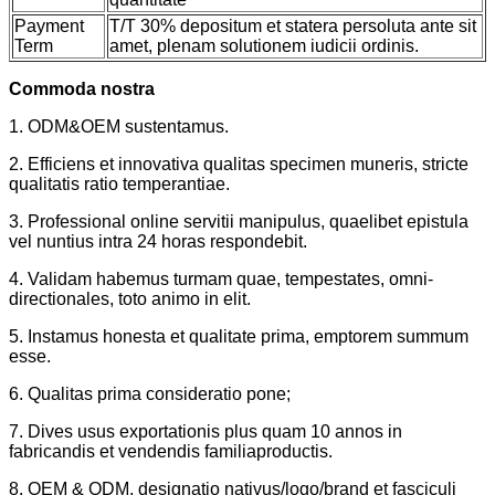
Payment
T/T 30% depositum et statera persoluta ante sit
Term
amet, plenam solutionem iudicii ordinis.
Commoda nostra
1. ODM&OEM sustentamus.
2. Efficiens et innovativa qualitas specimen muneris, stricte
qualitatis ratio temperantiae.
3. Professional online servitii manipulus, quaelibet epistula
vel nuntius intra 24 horas respondebit.
4. Validam habemus turmam quae, tempestates, omni-
directionales, toto animo in elit.
5. Instamus honesta et qualitate prima, emptorem summum
esse.
6. Qualitas prima consideratio pone;
7. Dives usus exportationis plus quam 10 annos in
fabricandis et vendendis familiaproductis.
8. OEM & ODM, designatio nativus/logo/brand et fasciculi