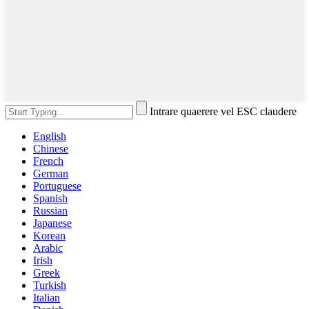
Intrare quaerere vel ESC claudere
English
Chinese
French
German
Portuguese
Spanish
Russian
Japanese
Korean
Arabic
Irish
Greek
Turkish
Italian