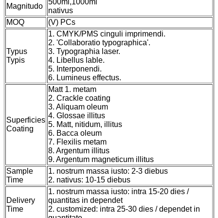
500ml,1000ml
Magnitudo
nativus
MOQ
(V) PCs
1. CMYK/PMS cinguli imprimendi.
2. 'Collaboratio typographica'.
Typus
3. Typographia laser.
Typis
4. Libellus lable.
5. Interponendi.
6. Lumineus effectus.
Matt 1. metam
2. Crackle coating
3. Aliquam oleum
4. Glossae illitus
Superficies
5. Matt, nitidum, illitus
Coating
6. Bacca oleum
7. Flexilis metam
8. Argentum illitus
9. Argentum magneticum illitus
Sample
1. nostrum massa iusto: 2-3 diebus
Time
2. nativus: 10-15 diebus
1. nostrum massa iusto: intra 15-20 dies /
Delivery
quantitas in dependet
Time
2. customized: intra 25-30 dies / dependet in
quantitate