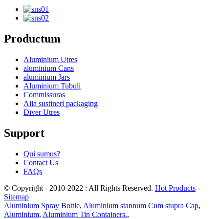
Productum
Aluminium Utres
aluminium Cans
aluminium Jars
Aluminium Tubuli
Commissuras
Alia sustineri packaging
Diver Utres
Support
Qui sumus?
Contact Us
FAQs
© Copyright - 2010-2022 : All Rights Reserved.
Hot Products
-
Sitemap
Aluminium Spray Bottle
,
Aluminium stannum Cum stupra Cap
,
Aluminium
,
Aluminium Tin Containers.
,