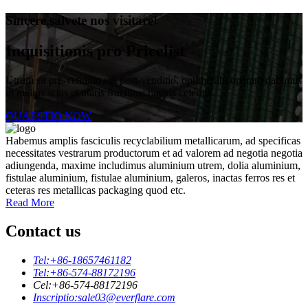
Sincere salvete nos visitare!
Inquisitionis pro Pricelist
Utrum sit pre-venditio vel post-venditio, optime tibi operam dabimus
ut melius scias et utaris fructibus nostris celerius.
QUAESTIO NOW
Habemus amplis fasciculis recyclabilium metallicarum, ad specificas
necessitates vestrarum productorum et ad valorem ad negotia negotia
adiungenda, maxime includimus aluminium utrem, dolia aluminium,
fistulae aluminium, fistulae aluminium, galeros, inactas ferros res et
ceteras res metallicas packaging quod etc.
Read More
Contact us
Tel:
+86-18657461182
Tel:
+86-574-88172196
Cel:
+86-574-88172196
Inscriptio:
sale03@everflare.com