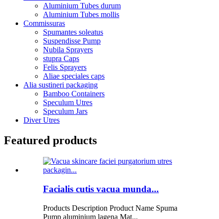
Aluminium Tubes durum
Aluminium Tubes mollis
Commissuras
Spumantes soleatus
Suspendisse Pump
Nubila Sprayers
stupra Caps
Felis Sprayers
Aliae speciales caps
Alia sustineri packaging
Bamboo Containers
Speculum Utres
Speculum Jars
Diver Utres
Featured products
Facialis cutis vacua munda...
Products Description Product Name Spuma
Pump aluminium lagena Mat...