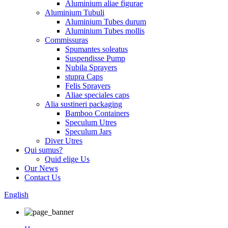
Aluminium aliae figurae
Aluminium Tubuli
Aluminium Tubes durum
Aluminium Tubes mollis
Commissuras
Spumantes soleatus
Suspendisse Pump
Nubila Sprayers
stupra Caps
Felis Sprayers
Aliae speciales caps
Alia sustineri packaging
Bamboo Containers
Speculum Utres
Speculum Jars
Diver Utres
Qui sumus?
Quid elige Us
Our News
Contact Us
English