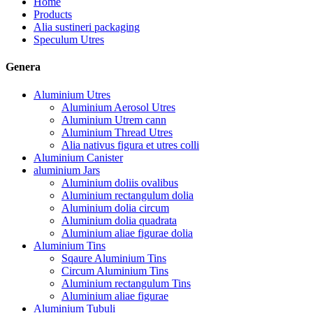
Home
Products
Alia sustineri packaging
Speculum Utres
Genera
Aluminium Utres
Aluminium Aerosol Utres
Aluminium Utrem cann
Aluminium Thread Utres
Alia nativus figura et utres colli
Aluminium Canister
aluminium Jars
Aluminium doliis ovalibus
Aluminium rectangulum dolia
Aluminium dolia circum
Aluminium dolia quadrata
Aluminium aliae figurae dolia
Aluminium Tins
Sqaure Aluminium Tins
Circum Aluminium Tins
Aluminium rectangulum Tins
Aluminium aliae figurae
Aluminium Tubuli