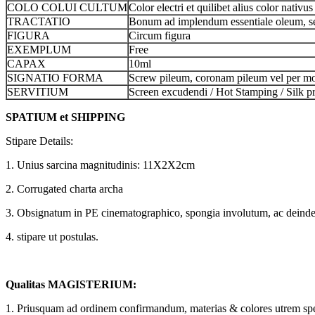
COLO COLUI CULTUM
Color electri et quilibet alius color nativus
TRACTATIO
Bonum ad implendum essentiale oleum, s
FIGURA
Circum figura
EXEMPLUM
Free
CAPAX
10ml
SIGNATIO FORMA
Screw pileum, coronam pileum vel per mo
SERVITIUM
Screen excudendi / Hot Stamping / Silk pr
SPATIUM et SHIPPING
Stipare Details:
1. Unius sarcina magnitudinis: 11X2X2cm
2. Corrugated charta archa
3. Obsignatum in PE cinematographico, spongia involutum, ac deinde 
4. stipare ut postulas.
Qualitas MAGISTERIUM:
1. Priusquam ad ordinem confirmandum, materias & colores utrem spe