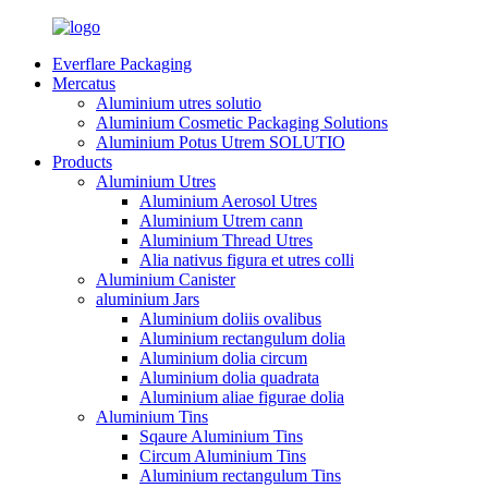
Everflare Packaging
Mercatus
Aluminium utres solutio
Aluminium Cosmetic Packaging Solutions
Aluminium Potus Utrem SOLUTIO
Products
Aluminium Utres
Aluminium Aerosol Utres
Aluminium Utrem cann
Aluminium Thread Utres
Alia nativus figura et utres colli
Aluminium Canister
aluminium Jars
Aluminium doliis ovalibus
Aluminium rectangulum dolia
Aluminium dolia circum
Aluminium dolia quadrata
Aluminium aliae figurae dolia
Aluminium Tins
Sqaure Aluminium Tins
Circum Aluminium Tins
Aluminium rectangulum Tins