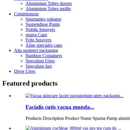
Aluminium Tubes durum
Aluminium Tubes mollis
Commissuras
Spumantes soleatus
Suspendisse Pump
Nubila Sprayers
stupra Caps
Felis Sprayers
Aliae speciales caps
Alia sustineri packaging
Bamboo Containers
Speculum Utres
Speculum Jars
Diver Utres
Featured products
Facialis cutis vacua munda...
Products Description Product Name Spuma Pump alumin