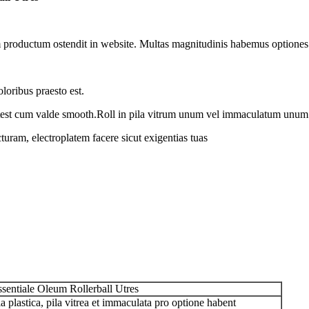
um productum ostendit in website. Multas magnitudinis habemus option
oloribus praesto est.
st cum valde smooth.Roll in pila vitrum unum vel immaculatum unum 
uram, electroplatem facere sicut exigentias tuas
sentiale Oleum Rollerball Utres
a plastica, pila vitrea et immaculata pro optione habent