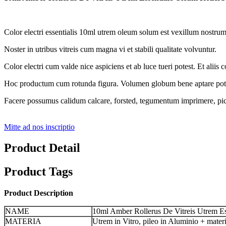
Color electri essentialis 10ml utrem oleum solum est vexillum nostr
Noster in utribus vitreis cum magna vi et stabili qualitate volvuntur.
Color electri cum valde nice aspiciens et ab luce tueri potest. Et aliis c
Hoc productum cum rotunda figura. Volumen globum bene aptare pote
Facere possumus calidum calcare, forsted, tegumentum imprimere, pict
Mitte ad nos inscriptio
Product Detail
Product Tags
Product Description
NAME
10ml Amber Rollerus De Vitreis Utrem Es
MATERIA
Utrem in Vitro, pileo in Aluminio + materi