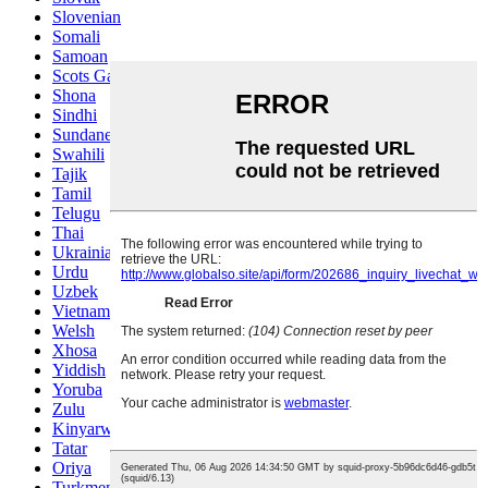
Slovenian
Somali
Samoan
Scots Gaelic
Shona
Sindhi
Sundanese
Swahili
Tajik
Tamil
Telugu
Thai
Ukrainian
Urdu
Uzbek
Vietnamese
Welsh
Xhosa
Yiddish
Yoruba
Zulu
Kinyarwanda
Tatar
Oriya
Turkmen