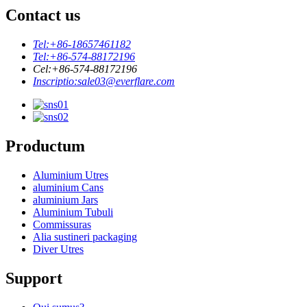
Contact us
Tel:
+86-18657461182
Tel:
+86-574-88172196
Cel:
+86-574-88172196
Inscriptio:
sale03@everflare.com
Productum
Aluminium Utres
aluminium Cans
aluminium Jars
Aluminium Tubuli
Commissuras
Alia sustineri packaging
Diver Utres
Support