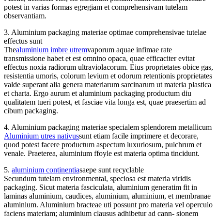
potest in varias formas egregiam et comprehensivam tutelam
observantiam.
3. Aluminium packaging materiae optimae comprehensivae tutelae
effectus sunt
The
aluminium imbre utrem
vaporum aquae infimae rate
transmissione habet et est omnino opaca, quae efficaciter evitat
effectus noxia radiorum ultraviolacorum. Eius proprietates obice gas,
resistentia umoris, colorum levium et odorum retentionis proprietates
valde superant alia genera materiarum sarcinarum ut materia plastica
et charta. Ergo aurum et aluminium packaging productum diu
qualitatem tueri potest, et fasciae vita longa est, quae praesertim ad
cibum packaging.
4. Aluminium packaging materiae specialem splendorem metallicum
Aluminium utres nativus
sunt etiam facile imprimere et decorare,
quod potest facere productum aspectum luxuriosum, pulchrum et
venale. Praeterea, aluminium ffoyle est materia optima tincidunt.
5.
aluminium continentia
saepe sunt recyclable
Secundum tutelam environmental, speciosa est materia viridis
packaging. Sicut materia fasciculata, aluminium generatim fit in
laminas aluminium, caudices, aluminium, aluminium, et membranae
aluminium. Aluminium bracteae uti possunt pro materia vel operculo
faciens materiam; aluminium clausus adhibetur ad cann- sionem