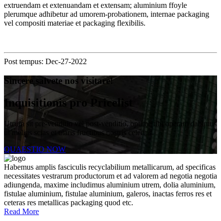
extruendam et extenuandam et extensam; aluminium ffoyle
plerumque adhibetur ad umorem-probationem, internae packaging
vel compositi materiae et packaging flexibilis.
Post tempus: Dec-27-2022
Sincere salvete nos visitare!
Inquisitionis pro Pricelist
Utrum sit pre-venditio vel post-venditio, optime tibi operam dabimus
ut melius scias et utaris fructibus nostris celerius.
QUAESTIO NOW
Habemus amplis fasciculis recyclabilium metallicarum, ad specificas
necessitates vestrarum productorum et ad valorem ad negotia negotia
adiungenda, maxime includimus aluminium utrem, dolia aluminium,
fistulae aluminium, fistulae aluminium, galeros, inactas ferros res et
ceteras res metallicas packaging quod etc.
Read More