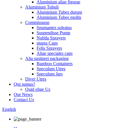
Aluminium aliae figurae
Aluminium Tubuli
Aluminium Tubes durum
Aluminium Tubes mollis
Commissuras
Spumantes soleatus
Suspendisse Pump
Nubila Sprayers
stupra Caps
Felis Sprayers
Aliae speciales caps
Alia sustineri packaging
Bamboo Containers
Speculum Utres
Speculum Jars
Diver Utres
Qui sumus?
Quid elige Us
Our News
Contact Us
English