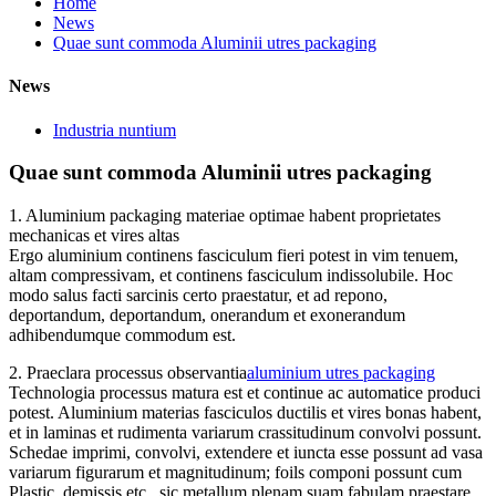
Home
News
Quae sunt commoda Aluminii utres packaging
News
Industria nuntium
Quae sunt commoda Aluminii utres packaging
1. Aluminium packaging materiae optimae habent proprietates
mechanicas et vires altas
Ergo aluminium continens fasciculum fieri potest in vim tenuem,
altam compressivam, et continens fasciculum indissolubile. Hoc
modo salus facti sarcinis certo praestatur, et ad repono,
deportandum, deportandum, onerandum et exonerandum
adhibendumque commodum est.
2. Praeclara processus observantia
aluminium utres packaging
Technologia processus matura est et continue ac automatice produci
potest. Aluminium materias fasciculos ductilis et vires bonas habent,
et in laminas et rudimenta variarum crassitudinum convolvi possunt.
Schedae imprimi, convolvi, extendere et iuncta esse possunt ad vasa
variarum figurarum et magnitudinum; foils componi possunt cum
Plastic, demissis etc., sic metallum plenam suam fabulam praestare