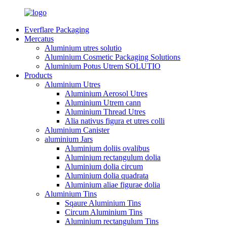
Everflare Packaging
Mercatus
Aluminium utres solutio
Aluminium Cosmetic Packaging Solutions
Aluminium Potus Utrem SOLUTIO
Products
Aluminium Utres
Aluminium Aerosol Utres
Aluminium Utrem cann
Aluminium Thread Utres
Alia nativus figura et utres colli
Aluminium Canister
aluminium Jars
Aluminium doliis ovalibus
Aluminium rectangulum dolia
Aluminium dolia circum
Aluminium dolia quadrata
Aluminium aliae figurae dolia
Aluminium Tins
Sqaure Aluminium Tins
Circum Aluminium Tins
Aluminium rectangulum Tins