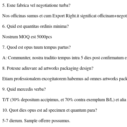
5. Esne fabrica vel negotiatione turba?
Nos officinas sumus et cum Export Right.it significat officinam+negot
6. Quid est quantitas ordinis minima?
Nostrum MOQ est 5000pcs
7. Quod est opus tuum tempus partus?
A: Communiter, nostra traditio tempus intra 5 dies post confirmatum e
8. Potesne adiuvare ad artworks packaging design?
Etiam professionalem excogitatorem habemus ad omnes artworks pack
9. Quid mercedis verba?
T/T (30% depositum accipimus, et 70% contra exemplum B/L) et alia v
10. Quot dies opus est ad specimen et quantum para?
5-7 dierum. Sample offerre possumus.