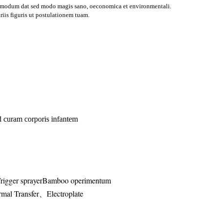
ommodum dat sed modo magis sano, oeconomica et environmentali.
iis figuris ut postulationem tuam.
 curam corporis infantem
Trigger sprayerBamboo operimentum
mal Transfer、Electroplate