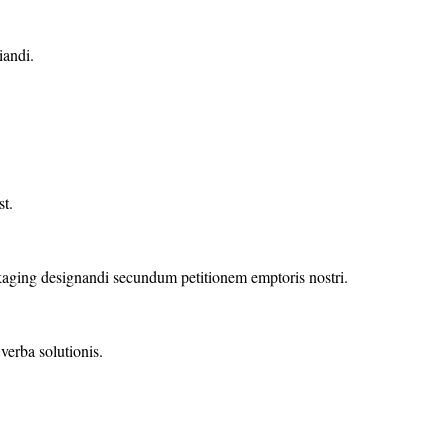
iandi.
st.
aging designandi secundum petitionem emptoris nostri.
erba solutionis.