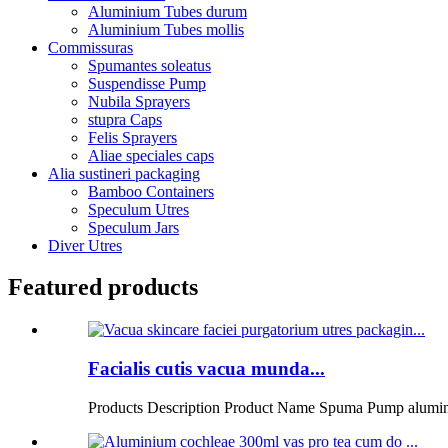
Aluminium Tubes durum
Aluminium Tubes mollis
Commissuras
Spumantes soleatus
Suspendisse Pump
Nubila Sprayers
stupra Caps
Felis Sprayers
Aliae speciales caps
Alia sustineri packaging
Bamboo Containers
Speculum Utres
Speculum Jars
Diver Utres
Featured products
Facialis cutis vacua munda...
Products Description Product Name Spuma Pump alumin