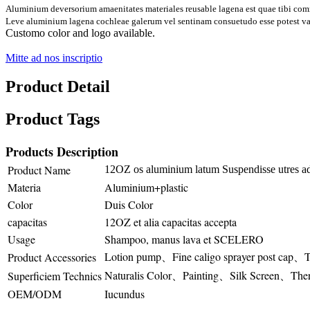
Aluminium deversorium amaenitates materiales reusable lagena est quae tibi c
Leve aluminium lagena cochleae galerum vel sentinam consuetudo esse potest var
Customo color and logo available.
Mitte ad nos inscriptio
Product Detail
Product Tags
Products Description
Product Name
12OZ os aluminium latum Suspendisse utres ad
Materia
Aluminium+plastic
Color
Duis Color
capacitas
12OZ et alia capacitas accepta
Usage
Shampoo, manus lava et SCELERO
Lotion pump、Fine caligo sprayer post cap、
Product Accessories
Naturalis Color、Painting、Silk Screen、Ther
Superficiem Technics
OEM/ODM
Iucundus