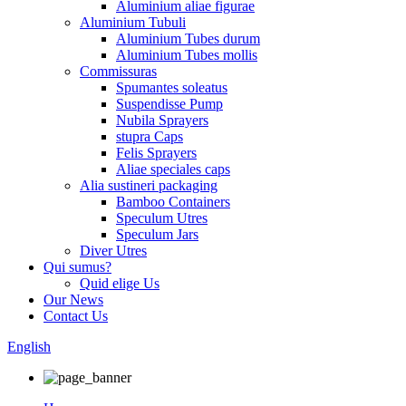
Aluminium aliae figurae
Aluminium Tubuli
Aluminium Tubes durum
Aluminium Tubes mollis
Commissuras
Spumantes soleatus
Suspendisse Pump
Nubila Sprayers
stupra Caps
Felis Sprayers
Aliae speciales caps
Alia sustineri packaging
Bamboo Containers
Speculum Utres
Speculum Jars
Diver Utres
Qui sumus?
Quid elige Us
Our News
Contact Us
English