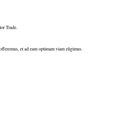
tor Trade.
i offeremus, et ad eam optimam viam eligimus.