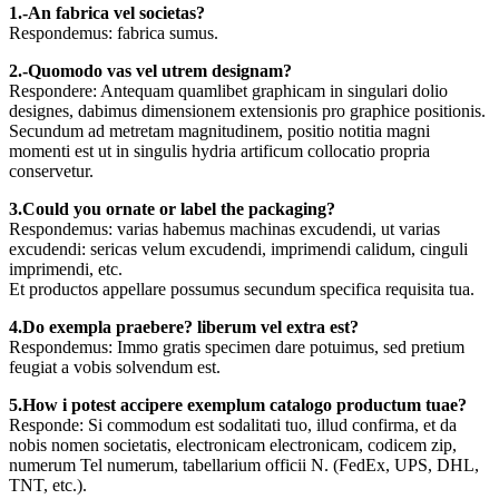
1.-An fabrica vel societas?
Respondemus: fabrica sumus.
2.-Quomodo vas vel utrem designam?
Respondere: Antequam quamlibet graphicam in singulari dolio
designes, dabimus dimensionem extensionis pro graphice positionis.
Secundum ad metretam magnitudinem, positio notitia magni
momenti est ut in singulis hydria artificum collocatio propria
conservetur.
3.Could you ornate or label the packaging?
Respondemus: varias habemus machinas excudendi, ut varias
excudendi: sericas velum excudendi, imprimendi calidum, cinguli
imprimendi, etc.
Et productos appellare possumus secundum specifica requisita tua.
4.Do exempla praebere? liberum vel extra est?
Respondemus: Immo gratis specimen dare potuimus, sed pretium
feugiat a vobis solvendum est.
5.How i potest accipere exemplum catalogo productum tuae?
Responde: Si commodum est sodalitati tuo, illud confirma, et da
nobis nomen societatis, electronicam electronicam, codicem zip,
numerum Tel numerum, tabellarium officii N. (FedEx, UPS, DHL,
TNT, etc.).