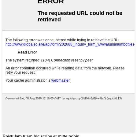
Epistulam tuam hic scribe et mitte nobis