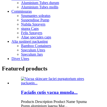
Aluminium Tubes durum
Aluminium Tubes mollis
Commissuras
Spumantes soleatus
Suspendisse Pump
Nubila Sprayers
stupra Caps
Felis Sprayers
Aliae speciales caps
Alia sustineri packaging
Bamboo Containers
Speculum Utres
Speculum Jars
Diver Utres
Featured products
Facialis cutis vacua munda...
Products Description Product Name Spuma
Pump aluminium lagena Mat...