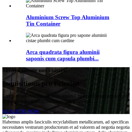
Aluminium Screw Top Aluminium
Tin Container
Arca quadrata figura aluminii
saponis cum capsula plumbi...
Sincere salvete nos visitare!
Inquisitionis pro Pricelist
Utrum sit pre-venditio vel post-venditio, optime tibi operam dabimus
ut melius scias et utaris fructibus nostris celerius.
QUAESTIO NOW
Habemus amplis fasciculis recyclabilium metallicarum, ad specificas
necessitates vestrarum productorum et ad valorem ad negotia negotia