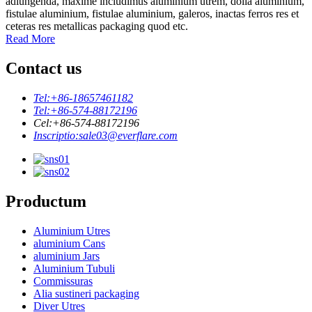
adiungenda, maxime includimus aluminium utrem, dolia aluminium,
fistulae aluminium, fistulae aluminium, galeros, inactas ferros res et
ceteras res metallicas packaging quod etc.
Read More
Contact us
Tel:
+86-18657461182
Tel:
+86-574-88172196
Cel:
+86-574-88172196
Inscriptio:
sale03@everflare.com
Productum
Aluminium Utres
aluminium Cans
aluminium Jars
Aluminium Tubuli
Commissuras
Alia sustineri packaging
Diver Utres