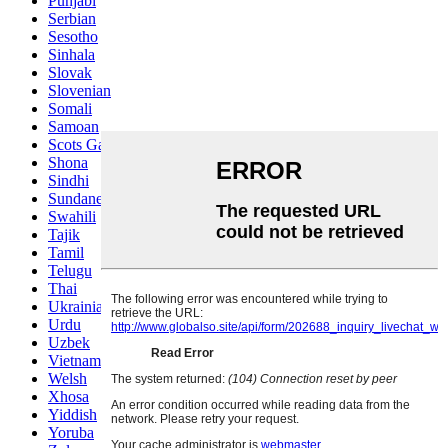
Punjabi
Serbian
Sesotho
Sinhala
Slovak
Slovenian
Somali
Samoan
Scots Gaelic
Shona
Sindhi
Sundanese
Swahili
Tajik
Tamil
Telugu
Thai
Ukrainian
Urdu
Uzbek
Vietnamese
Welsh
Xhosa
Yiddish
Yoruba