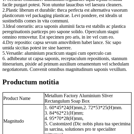
facile purgari potest. Non utuntur lauacibus vel laesura cleaners.
2.Plastic liberum et durabile: theca perfecta est alternativa vasorum
plasticorum vel packaging plasticae. Levi pondere, est idealis ut
sustinebilis comes in vita communi.
3.Ideal onerariis: arca saponis aluminii facta est stabilis ac plastica
peregrinationis particeps pro sapone solido. Operculum stagni
omnino removetur. Est specimen pro aris, in ire vel cum eo.
4.Dry repositio: capsa sevum amovibilem habet lance. Sic sapo
umida siccitas potest ire sine haerere.
5.Versatile: aluminium practicum stagni cum operculo can
6. adhibeatur ut capsa saponis, receptaculum repositionis, stannum
itinerarium, pixide ad primum auxilium ornamentum vel schedulam
negotiatorum. Convenit omnibus magnitudinum saponis vexillum.
Productum notitia
Metallum Factory Aluminium Sliver
Product Name
Rectangulum Soap Box
1. 60*45*24(H)mm,2. 72*53*25(H)mm.
3. 84*62*21(H)mm;
4. 95*70*28(H)mm,
Magnitudo
5. Customized (Dic nobis plura tua specimina
in sarcina, solutiones pro te specialiter