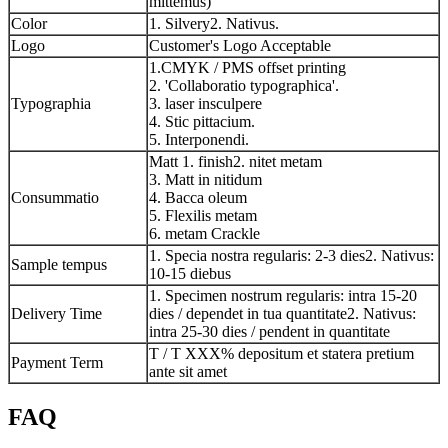
mittemus)
Color
1. Silvery2. Nativus.
Logo
Customer's Logo Acceptable
1.CMYK / PMS offset printing
2. 'Collaboratio typographica'.
Typographia
3. laser insculpere
4. Stic pittacium.
5. Interponendi.
Matt 1. finish2. nitet metam
3. Matt in nitidum
Consummatio
4. Bacca oleum
5. Flexilis metam
6. metam Crackle
1. Specia nostra regularis: 2-3 dies2. Nativus:
Sample tempus
10-15 diebus
1. Specimen nostrum regularis: intra 15-20
Delivery Time
dies / dependet in tua quantitate2. Nativus:
intra 25-30 dies / pendent in quantitate
T / T XXX% depositum et statera pretium
Payment Term
ante sit amet
FAQ