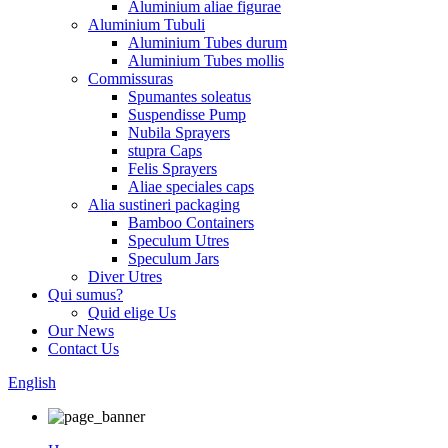
Aluminium aliae figurae
Aluminium Tubuli
Aluminium Tubes durum
Aluminium Tubes mollis
Commissuras
Spumantes soleatus
Suspendisse Pump
Nubila Sprayers
stupra Caps
Felis Sprayers
Aliae speciales caps
Alia sustineri packaging
Bamboo Containers
Speculum Utres
Speculum Jars
Diver Utres
Qui sumus?
Quid elige Us
Our News
Contact Us
English