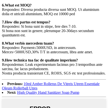
6.What est MOQ?
Respondeo: Diversa producta diversa sunt MOQ. Ut aluminium
dolia et utriculi aluminium, MOQ est 10000 ped
7.How diu partus est tempus?
Respondeo: Si bona sunt in stirpe, fere dies 7-10.
Si bona non sunt in genere, plerumque 20-30days secundum
quantitatem est.
8.What verbis mercedem tuam?
Respondeo: Payment≤5000USD, in antecessum.
Merces>5000USD,30% T/T in antecessum, libra ante amet.
9.How technica tua fac de qualitate imperium?
Respondemus: Leak experimentum facimus pro 3 temporibus ante
sarcina, fac lacus probationem.
Nostra producta transierunt CE, ROHS, SGS etc test professionales.
Previous:
10ml Amber Rollerus De Vitreis Utrem Essentiale
Oleum Rollerball Utres
Next:
High Quality Hand Sanitizer Soap Pump